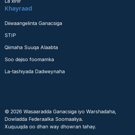
La xiriir
Khayraad
Diiwaangelinta Ganacsiga
STIP
Qiimaha Suuqa Alaabta
Soo dejiso foomamka
La-tashiyada Dadweynaha
© 2026 Wasaaradda Ganacsiga iyo Warshadaha,
Dowladda Federaalka Soomaaliya.
Xuquuqda oo dhan way dhowran tahay.