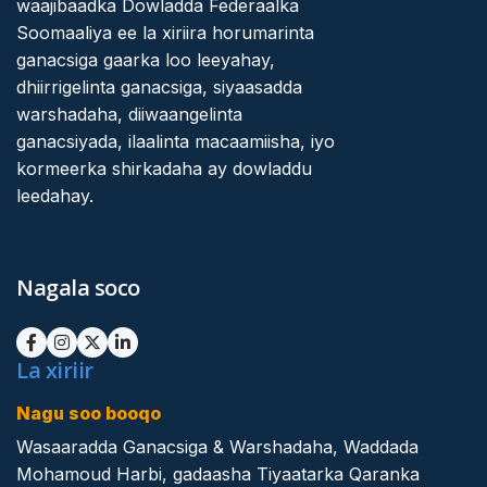
waajibaadka Dowladda Federaalka
Soomaaliya ee la xiriira horumarinta
ganacsiga gaarka loo leeyahay,
dhiirrigelinta ganacsiga, siyaasadda
warshadaha, diiwaangelinta
ganacsiyada, ilaalinta macaamiisha, iyo
kormeerka shirkadaha ay dowladdu
leedahay.
Nagala soco
La xiriir
Nagu soo booqo
Wasaaradda Ganacsiga & Warshadaha, Waddada
Mohamoud Harbi, gadaasha Tiyaatarka Qaranka