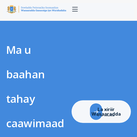
Ma u
baahan
tahay
La xiriir
Wasaaradda
caawimaad