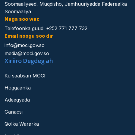
Soomaaliyeed, Muqdisho, Jamhuuriyadda Federaalka
Soomaaliya
Naga soo wac
Telefoonka guud: +252 771 777 732
Email noogu soo dir
info@moci.gov.so
media@moci.gov.so
Xiriiro Degdeg ah
Ku saabsan MOCI
Hoggaanka
Adeegyada
Ganacsi
Qolka Wararka