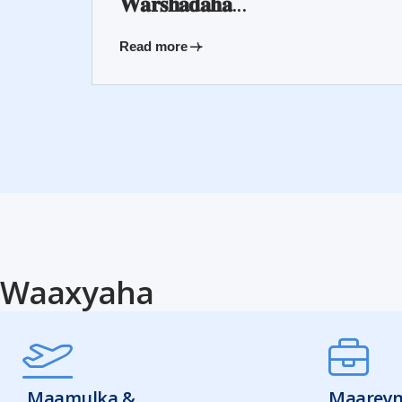
𝐖𝐚𝐫𝐬𝐡𝐚𝐝𝐚𝐡𝐚...
Read more
Waaxyaha
Maamulka &
Maareyn