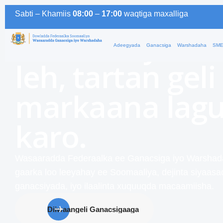
Horumarinta d
Sabti –
Khamiis
08:00
–
17:00
waqtiga
maxalliga
Soomaaliyeed 
Adeegyada
Ganacsiga
Warshadaha
SME
leh, tartan geli
markaana lagu
karo.
Wasaaradda Federaalka ee Ganacsiga iyo Warshad
gaarka loo leeyahay ee Soomaaliya, dejinta siyaasa
ganacsiyada, iyo ilaalinta xuquuqda macaamiisha.
Diiwaangeli Ganacsigaaga