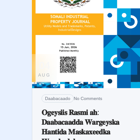
04
AUG
Daabacaado
No Comments
𝐎𝐠𝐞𝐲𝐬𝐢𝐢𝐬 𝐑𝐚𝐬𝐦𝐢 𝐚𝐡:
𝐃𝐚𝐚𝐛𝐚𝐜𝐚𝐚𝐝𝐝𝐚 𝐖𝐚𝐫𝐠𝐞𝐲𝐬𝐤𝐚
𝐇𝐚𝐧𝐭𝐢𝐝𝐚 𝐌𝐚𝐬𝐤𝐚𝐱𝐞𝐞𝐝𝐤𝐚