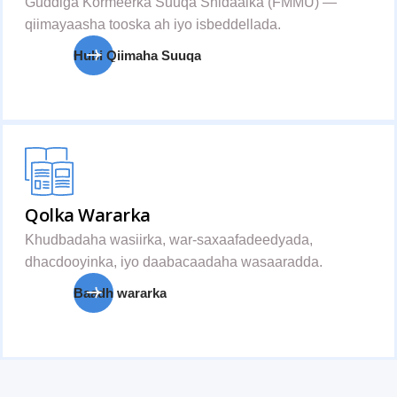
Guddiga Kormeerka Suuqa Shidaalka (FMMU) —
qiimayaasha tooska ah iyo isbeddellada.
Hubi Qiimaha Suuqa
Qolka Wararka
Khudbadaha wasiirka, war-saxaafadeedyada,
dhacdooyinka, iyo daabacaadaha wasaaradda.
Baadh wararka