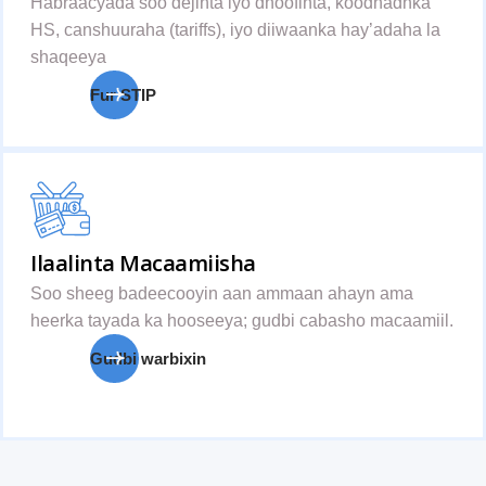
Habraacyada soo dejinta iyo dhoofinta, koodhadhka
HS, canshuuraha (tariffs), iyo diiwaanka hay’adaha la
shaqeeya
Fur STIP
Ilaalinta Macaamiisha
Soo sheeg badeecooyin aan ammaan ahayn ama
heerka tayada ka hooseeya; gudbi cabasho macaamiil.
Gudbi warbixin