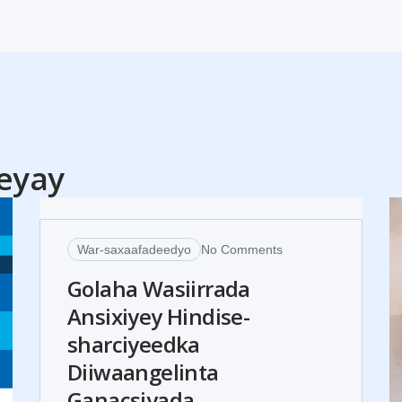
30
eyay
JUL
War-saxaafadeedyo
No Comments
Golaha Wasiirrada
Ansixiyey Hindise-
sharciyeedka
Diiwaangelinta
Ganacsiyada