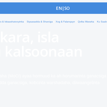
haqaale
EN
|
SO
oo wax soo saar
s & Iskaashatooyinka
Siyaasadda & Sharciga
Xog & Falanqayn
Qolka Wararka
Ku Saab
 kara, isla
 kalsoonaan
aha (MoCI) ayaa hormuud ka ah horumarinta ganacsiga
dda ganacsiga, kobcinta warshadaha, diiwaangelinta