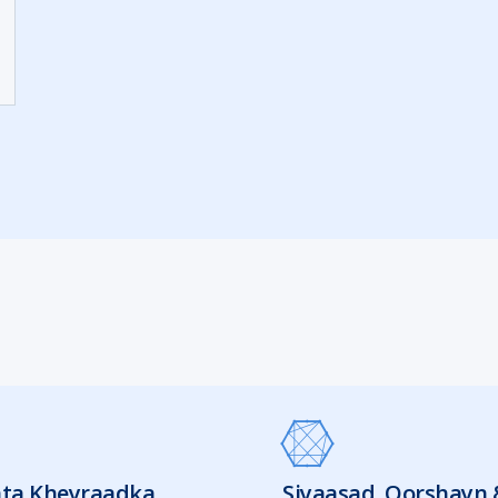
ta Kheyraadka
Siyaasad, Qorshayn 