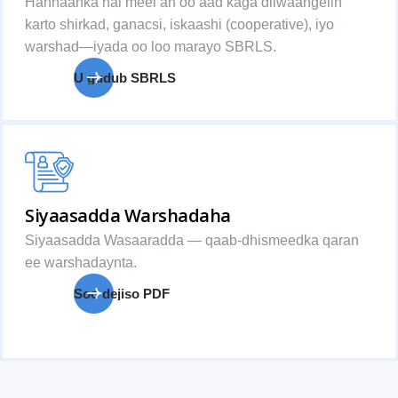
Hannaanka hal meel ah oo aad kaga diiwaangelin
karto shirkad, ganacsi, iskaashi (cooperative), iyo
warshad—iyada oo loo marayo SBRLS.
U gudub SBRLS
Siyaasadda Warshadaha
Siyaasadda Wasaaradda — qaab-dhismeedka qaran
ee warshadaynta.
Soo dejiso PDF