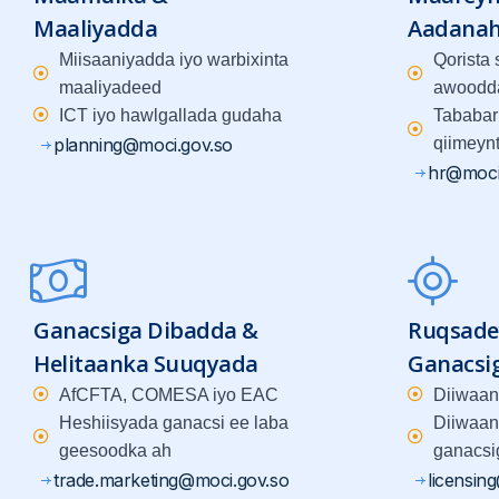
Maaliyadda
Aadana
Miisaaniyadda iyo warbixinta
Qorista
maaliyadeed
awoodd
ICT iyo hawlgallada gudaha
Tababar
planning@moci.gov.so
qiimeyn
hr@moci
Ganacsiga Dibadda &
Ruqsade
Helitaanka Suuqyada
Ganacsi
AfCFTA, COMESA iyo EAC
Diiwaan
Heshiisyada ganacsi ee laba
Diiwaan
geesoodka ah
ganacsi
trade.marketing@moci.gov.so
licensin