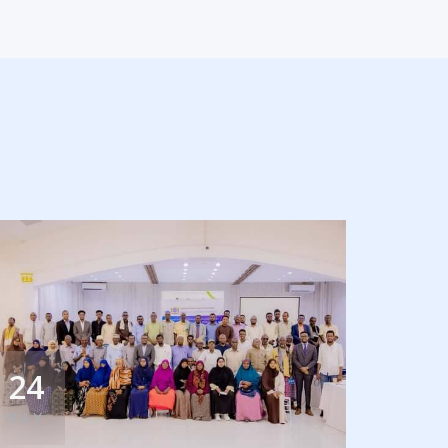
24
MAY