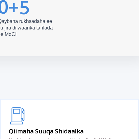
0
+5
Qaybaha rukhsadaha ee
u jira diiwaanka tarifada
ee MoCI
Qiimaha Suuqa Shidaalka