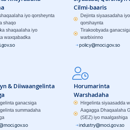
ha
Cilmi-baaris
 shaqaalaha iyo qorsheynta
Dejinta siyaasadaha iyo
a shaqo
qorshaynta
ka shaqaalaha iyo
Tirakoobyada ganacsiga
ta waxqabadka
warbixinno
.gov.so
policy@moci.gov.so
yn & Diiwaangelinta
Horumarinta
ga
Warshadaha
gelinta ganacsiga
Hirgelinta siyaasadda 
gelinta summadaha
Aagagga Dhaqaalaha G
ga
(SEZ) iyo maalgashiga
g@moci.gov.so
industry@moci.gov.so