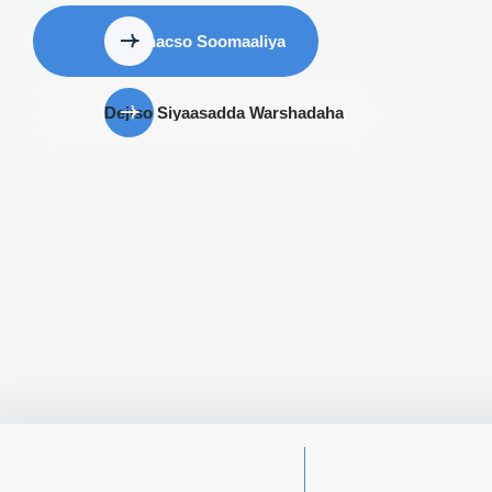
La ganacso Soomaaliya
Dejiso Siyaasadda Warshadaha