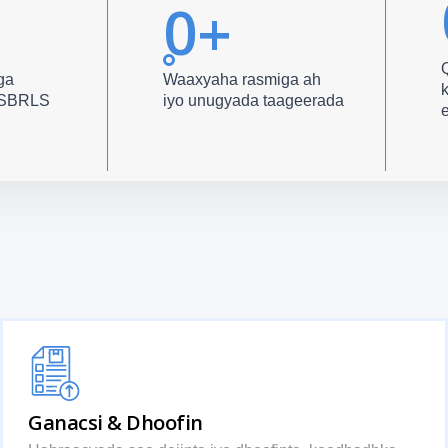
0
+
ga
Waaxyaha rasmiga ah
k
y SBRLS
iyo unugyada taageerada
Ganacsi & Dhoofin