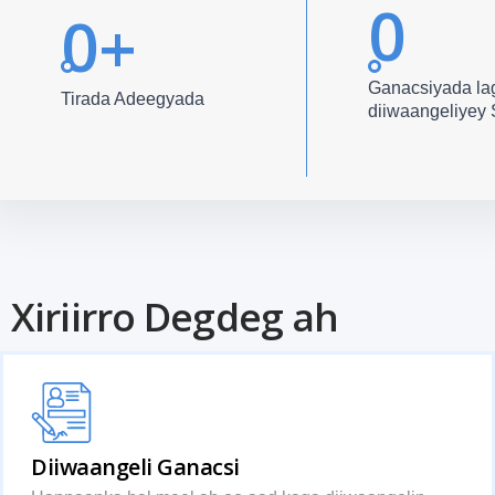
0
0
+
Ganacsiyada la
Tirada Adeegyada
diiwaangeliye
Xiriirro Degdeg ah
Diiwaangeli Ganacsi