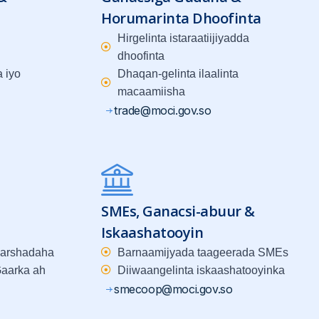
Horumarinta Dhoofinta
Hirgelinta istaraatiijiyadda
dhoofinta
 iyo
Dhaqan-gelinta ilaalinta
macaamiisha
trade@moci.gov.so
SMEs, Ganacsi-abuur &
Iskaashatooyin
warshadaha
Barnaamijyada taageerada SMEs
aarka ah
Diiwaangelinta iskaashatooyinka
smecoop@moci.gov.so