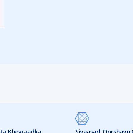
ta Kheyraadka
Siyaasad, Qorshayn 