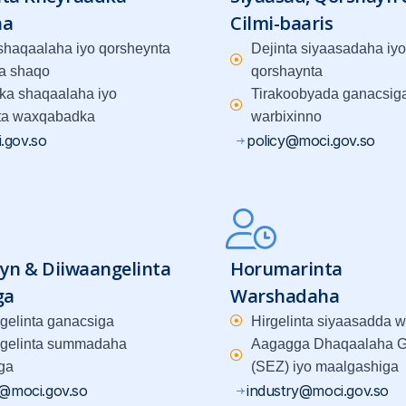
ha
Cilmi-baaris
 shaqaalaha iyo qorsheynta
Dejinta siyaasadaha iyo
a shaqo
qorshaynta
ka shaqaalaha iyo
Tirakoobyada ganacsiga
ta waxqabadka
warbixinno
.gov.so
policy@moci.gov.so
yn & Diiwaangelinta
Horumarinta
ga
Warshadaha
gelinta ganacsiga
Hirgelinta siyaasadda 
gelinta summadaha
Aagagga Dhaqaalaha G
ga
(SEZ) iyo maalgashiga
g@moci.gov.so
industry@moci.gov.so