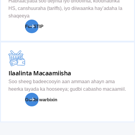
Habraacyada soo dejinta iyo dhoofinta, koodhadhka
HS, canshuuraha (tariffs), iyo diiwaanka hay’adaha la
shaqeeya
Fur STIP
Ilaalinta Macaamiisha
Soo sheeg badeecooyin aan ammaan ahayn ama
heerka tayada ka hooseeya; gudbi cabasho macaamiil.
Gudbi warbixin