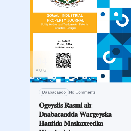
04
AUG
Daabacaado
No Comments
𝐎𝐠𝐞𝐲𝐬𝐢𝐢𝐬 𝐑𝐚𝐬𝐦𝐢 𝐚𝐡:
𝐃𝐚𝐚𝐛𝐚𝐜𝐚𝐚𝐝𝐝𝐚 𝐖𝐚𝐫𝐠𝐞𝐲𝐬𝐤𝐚
𝐇𝐚𝐧𝐭𝐢𝐝𝐚 𝐌𝐚𝐬𝐤𝐚𝐱𝐞𝐞𝐝𝐤𝐚