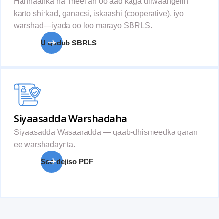
Hannaanka hal meel ah oo aad kaga diiwaangelin
karto shirkad, ganacsi, iskaashi (cooperative), iyo
warshad—iyada oo loo marayo SBRLS.
U gudub SBRLS
Siyaasadda Warshadaha
Siyaasadda Wasaaradda — qaab-dhismeedka qaran
ee warshadaynta.
Soo dejiso PDF