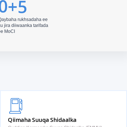
0
+5
Qaybaha rukhsadaha ee
u jira diiwaanka tarifada
ee MoCI
Qiimaha Suuqa Shidaalka