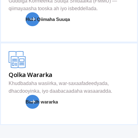
Guddiga Kormeerka Suuqa Shidaalka (FMMU) —
qiimayaasha tooska ah iyo isbeddellada.
Hubi Qiimaha Suuqa
Qolka Wararka
Khudbadaha wasiirka, war-saxaafadeedyada,
dhacdooyinka, iyo daabacaadaha wasaaradda.
Baadh wararka