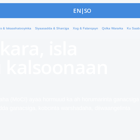
haqaale
EN
|
SO
oo wax soo saar
s & Iskaashatooyinka
Siyaasadda & Sharciga
Xog & Falanqayn
Qolka Wararka
Ku Saab
 kara, isla
 kalsoonaan
aha (MoCI) ayaa hormuud ka ah horumarinta ganacsiga
dda ganacsiga, kobcinta warshadaha, diiwaangelinta