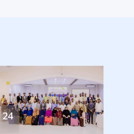
24
MAY