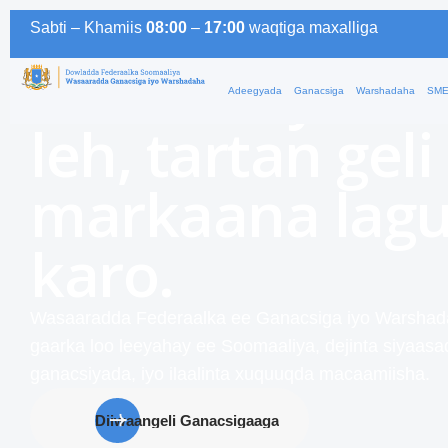
Horumarinta d
Sabti –
Khamiis
08:00
–
17:00
waqtiga
maxalliga
Soomaaliyeed 
Adeegyada
Ganacsiga
Warshadaha
SME
leh, tartan geli
markaana lagu
karo.
Wasaaradda Federaalka ee Ganacsiga iyo Warshad
gaarka loo leeyahay ee Soomaaliya, dejinta siyaasa
ganacsiyada, iyo ilaalinta xuquuqda macaamiisha.
Diiwaangeli Ganacsigaaga