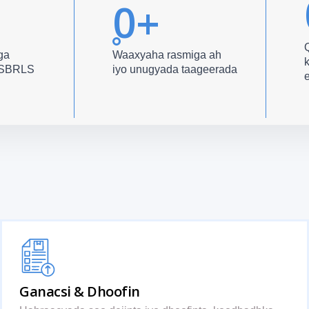
0
+
ga
Waaxyaha rasmiga ah
k
y SBRLS
iyo unugyada taageerada
Ganacsi & Dhoofin