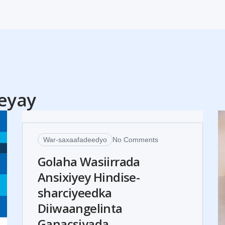
30
eyay
JUL
War-saxaafadeedyo
No Comments
Golaha Wasiirrada
Ansixiyey Hindise-
sharciyeedka
Diiwaangelinta
Ganacsiyada