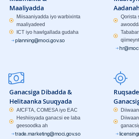
Maaliyadda
Aadana
Miisaaniyadda iyo warbixinta
Qorista
maaliyadeed
awoodd
ICT iyo hawlgallada gudaha
Tababar
planning@moci.gov.so
qiimeyn
hr@moci
Ganacsiga Dibadda &
Ruqsade
Helitaanka Suuqyada
Ganacsi
AfCFTA, COMESA iyo EAC
Diiwaan
Heshiisyada ganacsi ee laba
Diiwaan
geesoodka ah
ganacsi
trade.marketing@moci.gov.so
licensin