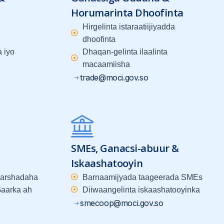
Horumarinta Dhoofinta
Hirgelinta istaraatiijiyadda
dhoofinta
 iyo
Dhaqan-gelinta ilaalinta
macaamiisha
trade@moci.gov.so
SMEs, Ganacsi-abuur &
Iskaashatooyin
warshadaha
Barnaamijyada taageerada SMEs
aarka ah
Diiwaangelinta iskaashatooyinka
smecoop@moci.gov.so