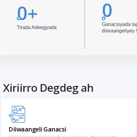
0
0
+
Ganacsiyada la
Tirada Adeegyada
diiwaangeliye
Xiriirro Degdeg ah
Diiwaangeli Ganacsi