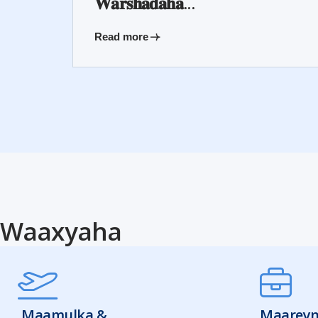
𝐖𝐚𝐫𝐬𝐡𝐚𝐝𝐚𝐡𝐚...
Read more
Waaxyaha
Maamulka &
Maareyn