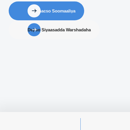
La ganacso Soomaaliya
Dejiso Siyaasadda Warshadaha