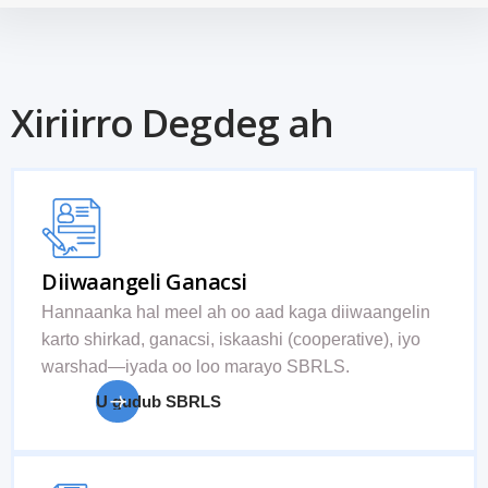
Xiriirro Degdeg ah
Diiwaangeli Ganacsi
Hannaanka hal meel ah oo aad kaga diiwaangelin
karto shirkad, ganacsi, iskaashi (cooperative), iyo
warshad—iyada oo loo marayo SBRLS.
U gudub SBRLS