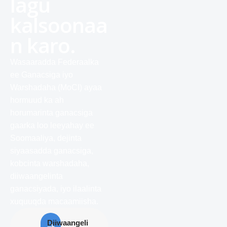
lagu
kalsoonaa
n karo.
Wasaaradda Federaalka
ee Ganacsiga iyo
Warshadaha (MoCI) ayaa
hormuud ka ah
horumarinta ganacsiga
gaarka loo leeyahay ee
Soomaaliya, dejinta
siyaasadda ganacsiga,
kobcinta warshadaha,
diiwaangelinta
ganacsiyada, iyo ilaalinta
xuquuqda macaamiisha.
Diiwaangeli