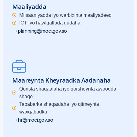
Maaliyadda
Miisaaniyadda iyo warbixinta maaliyadeed
ICT iyo hawlgallada gudaha
planning@moci.gov.so
Maareynta Kheyraadka Aadanaha
Qorista shaqaalaha iyo qorsheynta awoodda
shaqo
Tababarka shaqaalaha iyo qiimeynta
waxqabadka
hr@moci.gov.so