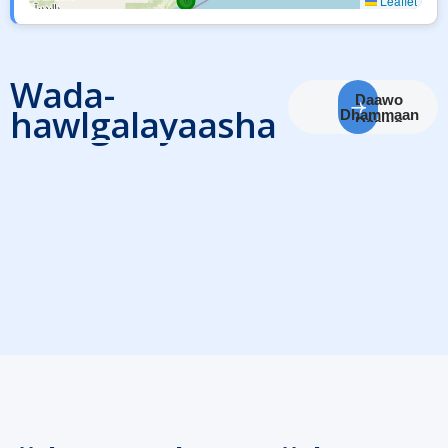
Leaflet
Wada-
Daawo
hawlgalayaasha
Dhammaan