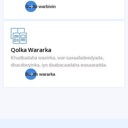
Gudbi warbixin
Qolka Wararka
Khudbadaha wasiirka, war-saxaafadeedyada,
dhacdooyinka, iyo daabacaadaha wasaaradda.
Baadh wararka