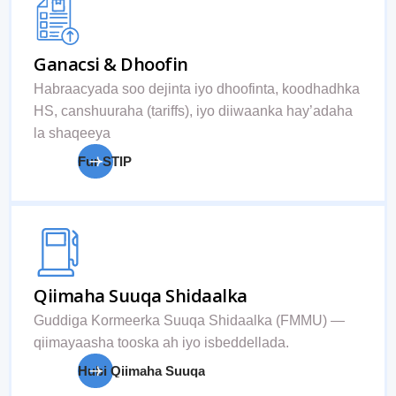
Ganacsi & Dhoofin
Habraacyada soo dejinta iyo dhoofinta, koodhadhka
HS, canshuuraha (tariffs), iyo diiwaanka hay’adaha
la shaqeeya
Fur STIP
Qiimaha Suuqa Shidaalka
Guddiga Kormeerka Suuqa Shidaalka (FMMU) —
qiimayaasha tooska ah iyo isbeddellada.
Hubi Qiimaha Suuqa