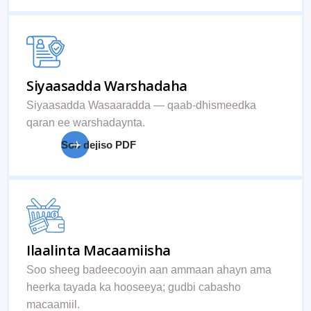
Siyaasadda Warshadaha
Siyaasadda Wasaaradda — qaab-dhismeedka
qaran ee warshadaynta.
Soo dejiso PDF
Ilaalinta Macaamiisha
Soo sheeg badeecooyin aan ammaan ahayn ama
heerka tayada ka hooseeya; gudbi cabasho
macaamiil.