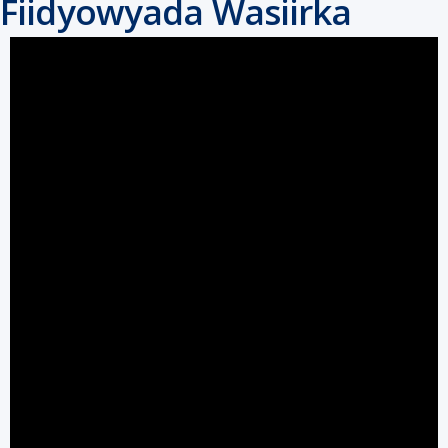
Fiidyowyada Wasiirka