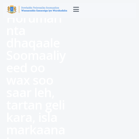
Horumari
nta
dhaqaale
Soomaaliy
eed oo
wax soo
saar leh,
tartan geli
kara, isla
markaana