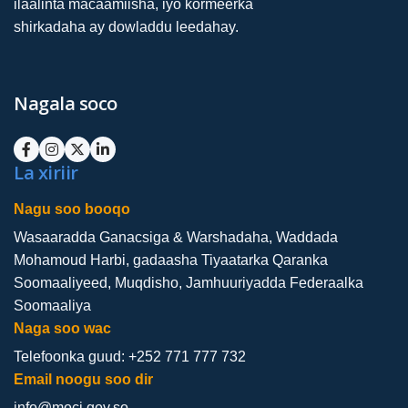
ilaalinta macaamiisha, iyo kormeerka
shirkadaha ay dowladdu leedahay.
Nagala soco
La xiriir
Nagu soo booqo
Wasaaradda Ganacsiga & Warshadaha, Waddada
Mohamoud Harbi, gadaasha Tiyaatarka Qaranka
Soomaaliyeed, Muqdisho, Jamhuuriyadda Federaalka
Soomaaliya
Naga soo wac
Telefoonka guud: +252 771 777 732
Email noogu soo dir
info@moci.gov.so