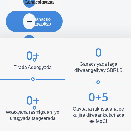
Ganacsigaaga
La ganacso
Soomaaliya
Dejiso
Siyaasadda
0
Warshadaha
0
+
Ganacsiyada laga
Tirada Adeegyada
diiwaangeliyey SBRLS
0
+5
0
+
Qaybaha rukhsadaha ee
Waaxyaha rasmiga ah iyo
ku jira diiwaanka tarifada
unugyada taageerada
ee MoCI