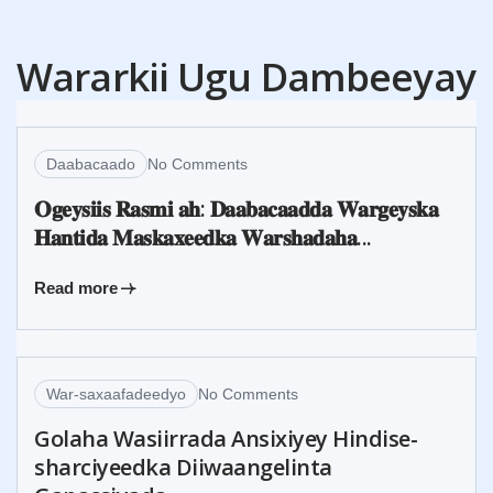
04
Wararkii Ugu Dambeeyay
AUG
Daabacaado
No Comments
𝐎𝐠𝐞𝐲𝐬𝐢𝐢𝐬 𝐑𝐚𝐬𝐦𝐢 𝐚𝐡: 𝐃𝐚𝐚𝐛𝐚𝐜𝐚𝐚𝐝𝐝𝐚 𝐖𝐚𝐫𝐠𝐞𝐲𝐬𝐤𝐚
𝐇𝐚𝐧𝐭𝐢𝐝𝐚 𝐌𝐚𝐬𝐤𝐚𝐱𝐞𝐞𝐝𝐤𝐚 𝐖𝐚𝐫𝐬𝐡𝐚𝐝𝐚𝐡𝐚...
30
Read more
JUL
War-saxaafadeedyo
No Comments
Golaha Wasiirrada Ansixiyey Hindise-
sharciyeedka Diiwaangelinta