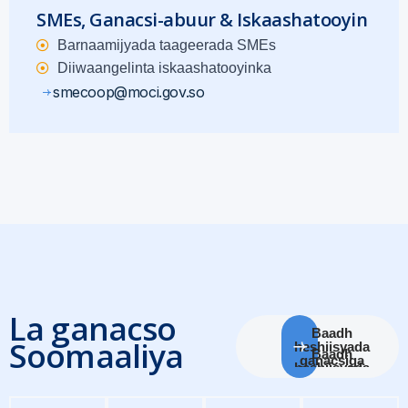
SMEs, Ganacsi-abuur & Iskaashatooyin
Barnaamijyada taageerada SMEs
Diiwaangelinta iskaashatooyinka
smecoop@moci.gov.so
La ganacso
Baadh
Soomaaliya
heshiisyada
ganacsiga