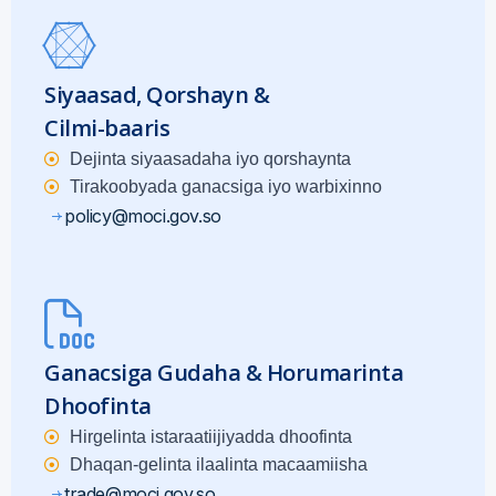
Siyaasad, Qorshayn &
Cilmi-baaris
Dejinta siyaasadaha iyo qorshaynta
Tirakoobyada ganacsiga iyo warbixinno
policy@moci.gov.so
Ganacsiga Gudaha & Horumarinta
Dhoofinta
Hirgelinta istaraatiijiyadda dhoofinta
Dhaqan-gelinta ilaalinta macaamiisha
trade@moci.gov.so