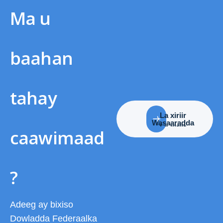
Ma u
baahan
tahay
La xiriir
Wasaaradda
caawimaad
?
Adeeg ay bixiso
Dowladda Federaalka