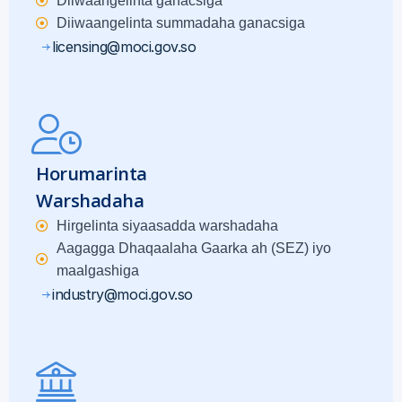
Diiwaangelinta ganacsiga
Diiwaangelinta summadaha ganacsiga
licensing@moci.gov.so
Horumarinta
Warshadaha
Hirgelinta siyaasadda warshadaha
Aagagga Dhaqaalaha Gaarka ah (SEZ) iyo
maalgashiga
industry@moci.gov.so