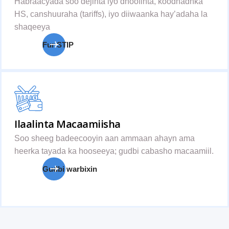
Habraacyada soo dejinta iyo dhoofinta, koodhadhka
HS, canshuuraha (tariffs), iyo diiwaanka hay’adaha la
shaqeeya
Fur STIP
Ilaalinta Macaamiisha
Soo sheeg badeecooyin aan ammaan ahayn ama
heerka tayada ka hooseeya; gudbi cabasho macaamiil.
Gudbi warbixin