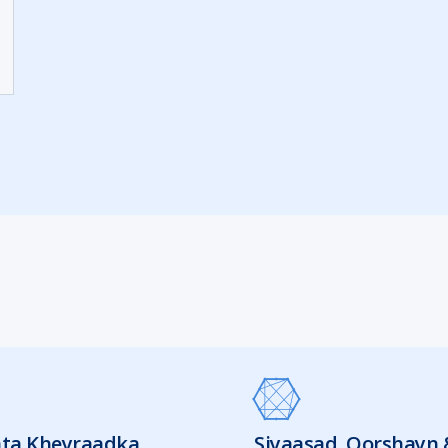
ta Kheyraadka
Siyaasad, Qorshayn 