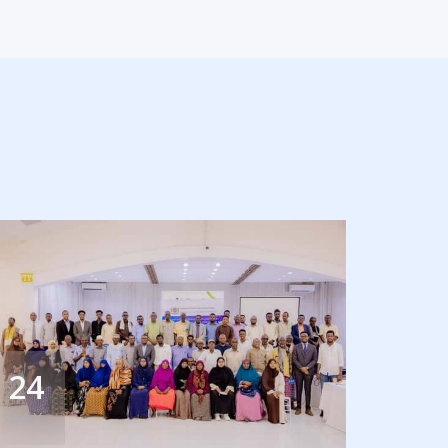
24
MAY