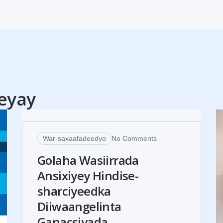
30
eyay
JUL
War-saxaafadeedyo
No Comments
Golaha Wasiirrada
Ansixiyey Hindise-
sharciyeedka
Diiwaangelinta
Ganacsiyada