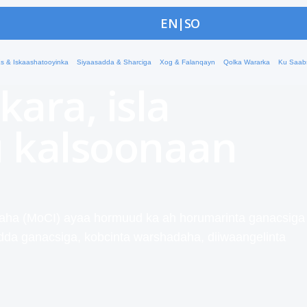
haqaale
EN
|
SO
oo wax soo saar
s & Iskaashatooyinka
Siyaasadda & Sharciga
Xog & Falanqayn
Qolka Wararka
Ku Saab
 kara, isla
 kalsoonaan
aha (MoCI) ayaa hormuud ka ah horumarinta ganacsiga
dda ganacsiga, kobcinta warshadaha, diiwaangelinta