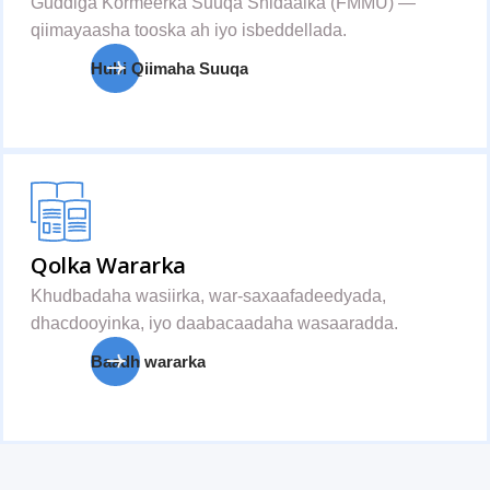
Guddiga Kormeerka Suuqa Shidaalka (FMMU) —
qiimayaasha tooska ah iyo isbeddellada.
Hubi Qiimaha Suuqa
Qolka Wararka
Khudbadaha wasiirka, war-saxaafadeedyada,
dhacdooyinka, iyo daabacaadaha wasaaradda.
Baadh wararka