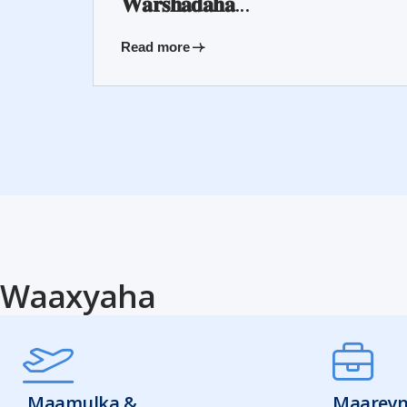
𝐖𝐚𝐫𝐬𝐡𝐚𝐝𝐚𝐡𝐚...
Read more
Waaxyaha
Maamulka &
Maareyn