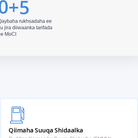
0
+5
Qaybaha rukhsadaha ee
u jira diiwaanka tarifada
ee MoCI
Qiimaha Suuqa Shidaalka