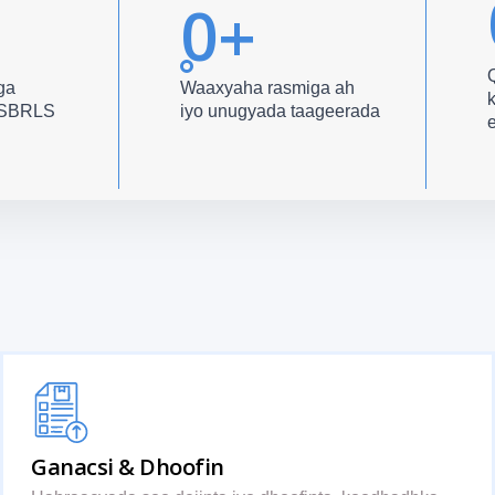
0
+
ga
Waaxyaha rasmiga ah
k
y SBRLS
iyo unugyada taageerada
Ganacsi & Dhoofin