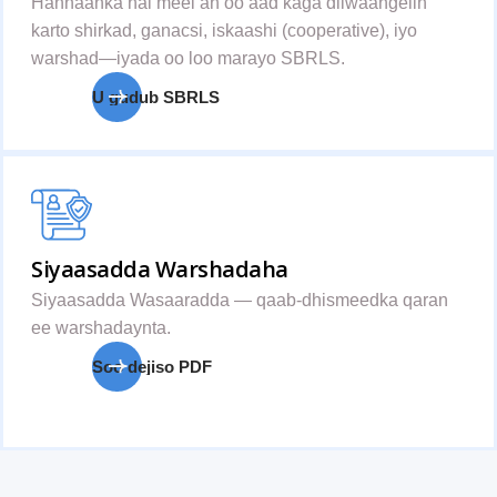
Hannaanka hal meel ah oo aad kaga diiwaangelin
karto shirkad, ganacsi, iskaashi (cooperative), iyo
warshad—iyada oo loo marayo SBRLS.
U gudub SBRLS
Siyaasadda Warshadaha
Siyaasadda Wasaaradda — qaab-dhismeedka qaran
ee warshadaynta.
Soo dejiso PDF