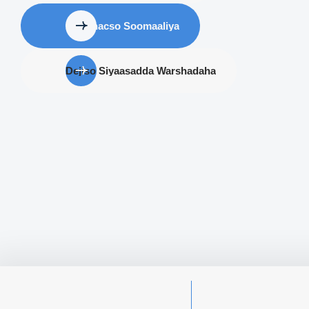
La ganacso Soomaaliya
Dejiso Siyaasadda Warshadaha