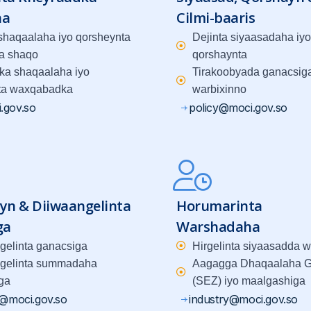
ha
Cilmi-baaris
 shaqaalaha iyo qorsheynta
Dejinta siyaasadaha iyo
a shaqo
qorshaynta
ka shaqaalaha iyo
Tirakoobyada ganacsiga
ta waxqabadka
warbixinno
.gov.so
policy@moci.gov.so
yn & Diiwaangelinta
Horumarinta
ga
Warshadaha
gelinta ganacsiga
Hirgelinta siyaasadda 
gelinta summadaha
Aagagga Dhaqaalaha G
ga
(SEZ) iyo maalgashiga
g@moci.gov.so
industry@moci.gov.so