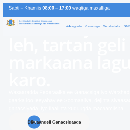
Horumarinta d
Sabti –
Khamiis
08:00
–
17:00
waqtiga
maxalliga
Soomaaliyeed 
Adeegyada
Ganacsiga
Warshadaha
SME
leh, tartan geli
markaana lagu
karo.
Wasaaradda Federaalka ee Ganacsiga iyo Warshad
gaarka loo leeyahay ee Soomaaliya, dejinta siyaasa
ganacsiyada, iyo ilaalinta xuquuqda macaamiisha.
Diiwaangeli Ganacsigaaga