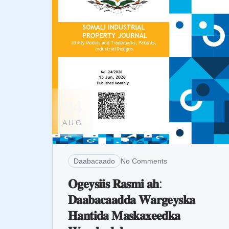
04
AUG
Daabacaado
No Comments
𝐎𝐠𝐞𝐲𝐬𝐢𝐢𝐬 𝐑𝐚𝐬𝐦𝐢 𝐚𝐡:
𝐃𝐚𝐚𝐛𝐚𝐜𝐚𝐚𝐝𝐝𝐚 𝐖𝐚𝐫𝐠𝐞𝐲𝐬𝐤𝐚
𝐇𝐚𝐧𝐭𝐢𝐝𝐚 𝐌𝐚𝐬𝐤𝐚𝐱𝐞𝐞𝐝𝐤𝐚