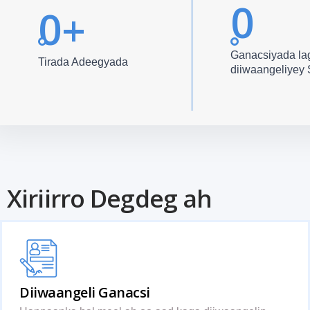
0
0
+
Ganacsiyada la
Tirada Adeegyada
diiwaangeliye
Xiriirro Degdeg ah
Diiwaangeli Ganacsi