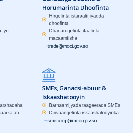
Horumarinta Dhoofinta
Hirgelinta istaraatiijiyadda
dhoofinta
 iyo
Dhaqan-gelinta ilaalinta
macaamiisha
trade@moci.gov.so
SMEs, Ganacsi-abuur &
Iskaashatooyin
warshadaha
Barnaamijyada taageerada SMEs
aarka ah
Diiwaangelinta iskaashatooyinka
smecoop@moci.gov.so