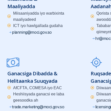
Maaliyadda
Aadana
Miisaaniyadda iyo warbixinta
Qorista
maaliyadeed
awoodd
ICT iyo hawlgallada gudaha
Tababar
planning@moci.gov.so
qiimeyn
hr@moci
Ganacsiga Dibadda &
Ruqsade
Helitaanka Suuqyada
Ganacsi
AfCFTA, COMESA iyo EAC
Diiwaan
Heshiisyada ganacsi ee laba
Diiwaan
geesoodka ah
ganacsi
trade.marketing@moci.gov.so
licensin