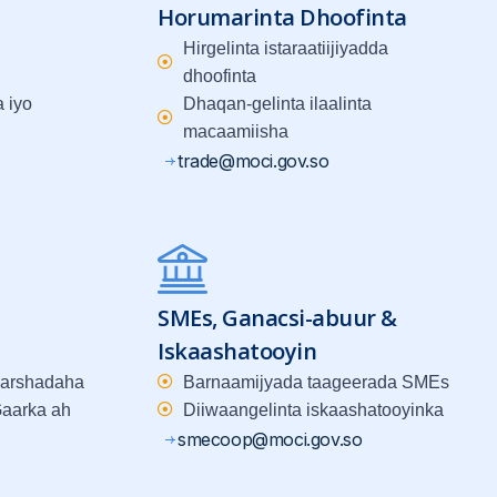
Horumarinta Dhoofinta
Hirgelinta istaraatiijiyadda
dhoofinta
 iyo
Dhaqan-gelinta ilaalinta
macaamiisha
trade@moci.gov.so
SMEs, Ganacsi-abuur &
Iskaashatooyin
warshadaha
Barnaamijyada taageerada SMEs
aarka ah
Diiwaangelinta iskaashatooyinka
smecoop@moci.gov.so