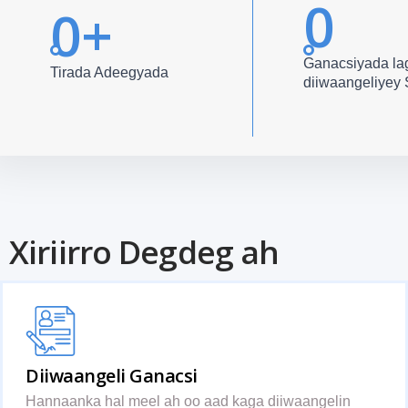
0
0
+
Ganacsiyada la
Tirada Adeegyada
diiwaangeliye
Xiriirro Degdeg ah
Diiwaangeli Ganacsi
Hannaanka hal meel ah oo aad kaga diiwaangelin