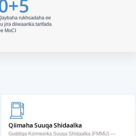
0
+5
Qaybaha rukhsadaha ee
u jira diiwaanka tarifada
ee MoCI
Qiimaha Suuqa Shidaalka
Guddiga Kormeerka Suuqa Shidaalka (FMMU) —