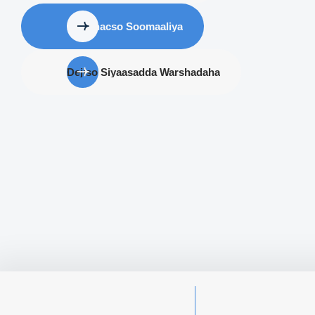
La ganacso Soomaaliya
Dejiso Siyaasadda Warshadaha