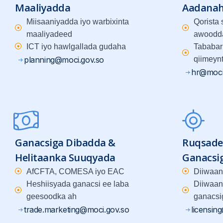
Maaliyadda
Aadana
Miisaaniyadda iyo warbixinta
Qorista
maaliyadeed
awoodd
ICT iyo hawlgallada gudaha
Tababar
planning@moci.gov.so
qiimeyn
hr@moci
Ganacsiga Dibadda &
Ruqsade
Helitaanka Suuqyada
Ganacsi
AfCFTA, COMESA iyo EAC
Diiwaan
Heshiisyada ganacsi ee laba
Diiwaan
geesoodka ah
ganacsi
trade.marketing@moci.gov.so
licensin