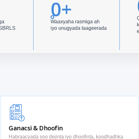
0
+
ga
Waaxyaha rasmiga ah
k
y SBRLS
iyo unugyada taageerada
Ganacsi & Dhoofin
Habraacyada soo dejinta iyo dhoofinta, koodhadhka