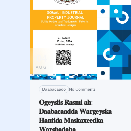
04
AUG
Daabacaado
No Comments
𝐎𝐠𝐞𝐲𝐬𝐢𝐢𝐬 𝐑𝐚𝐬𝐦𝐢 𝐚𝐡:
𝐃𝐚𝐚𝐛𝐚𝐜𝐚𝐚𝐝𝐝𝐚 𝐖𝐚𝐫𝐠𝐞𝐲𝐬𝐤𝐚
𝐇𝐚𝐧𝐭𝐢𝐝𝐚 𝐌𝐚𝐬𝐤𝐚𝐱𝐞𝐞𝐝𝐤𝐚
𝐖𝐚𝐫𝐬𝐡𝐚𝐝𝐚𝐡𝐚...