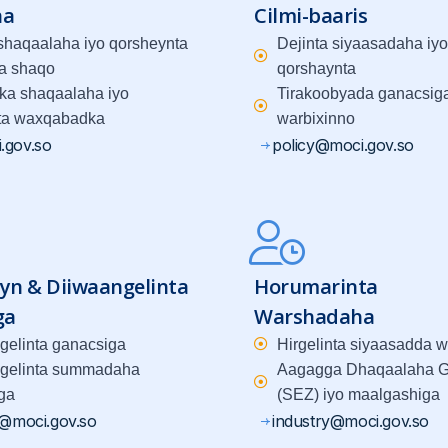
ha
Cilmi-baaris
 shaqaalaha iyo qorsheynta
Dejinta siyaasadaha iyo
a shaqo
qorshaynta
ka shaqaalaha iyo
Tirakoobyada ganacsiga
ta waxqabadka
warbixinno
.gov.so
policy@moci.gov.so
yn & Diiwaangelinta
Horumarinta
ga
Warshadaha
gelinta ganacsiga
Hirgelinta siyaasadda 
gelinta summadaha
Aagagga Dhaqaalaha G
ga
(SEZ) iyo maalgashiga
g@moci.gov.so
industry@moci.gov.so