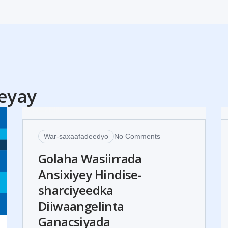
30
eyay
JUL
War-saxaafadeedyo
No Comments
Golaha Wasiirrada
Ansixiyey Hindise-
sharciyeedka
Diiwaangelinta
Ganacsiyada