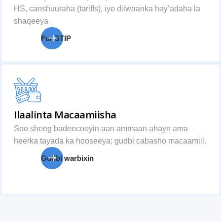
HS, canshuuraha (tariffs), iyo diiwaanka hay’adaha la
shaqeeya
Fur STIP
Ilaalinta Macaamiisha
Soo sheeg badeecooyin aan ammaan ahayn ama
heerka tayada ka hooseeya; gudbi cabasho macaamiil.
Gudbi warbixin