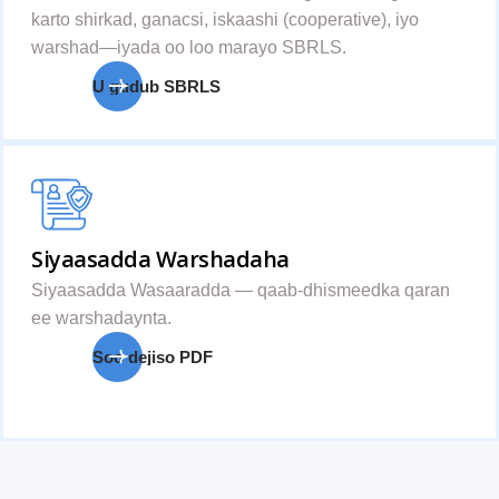
karto shirkad, ganacsi, iskaashi (cooperative), iyo
warshad—iyada oo loo marayo SBRLS.
U gudub SBRLS
Siyaasadda Warshadaha
Siyaasadda Wasaaradda — qaab-dhismeedka qaran
ee warshadaynta.
Soo dejiso PDF