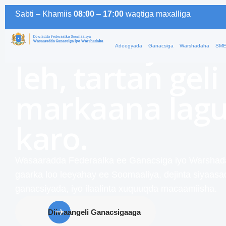
Horumarinta d
Sabti –
Khamiis
08:00
–
17:00
waqtiga
maxalliga
Soomaaliyeed 
Adeegyada
Ganacsiga
Warshadaha
SME
leh, tartan geli
markaana lagu
karo.
Wasaaradda Federaalka ee Ganacsiga iyo Warshad
gaarka loo leeyahay ee Soomaaliya, dejinta siyaasa
ganacsiyada, iyo ilaalinta xuquuqda macaamiisha.
Diiwaangeli Ganacsigaaga