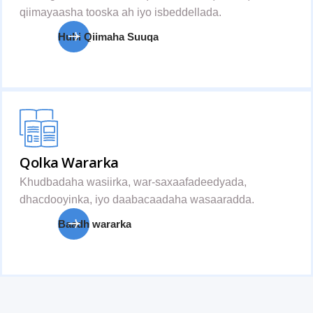
qiimayaasha tooska ah iyo isbeddellada.
Hubi Qiimaha Suuqa
Qolka Wararka
Khudbadaha wasiirka, war-saxaafadeedyada,
dhacdooyinka, iyo daabacaadaha wasaaradda.
Baadh wararka