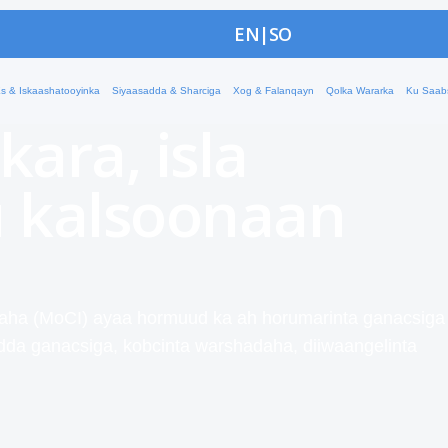
haqaale
EN
|
SO
oo wax soo saar
s & Iskaashatooyinka
Siyaasadda & Sharciga
Xog & Falanqayn
Qolka Wararka
Ku Saab
 kara, isla
 kalsoonaan
aha (MoCI) ayaa hormuud ka ah horumarinta ganacsiga
dda ganacsiga, kobcinta warshadaha, diiwaangelinta